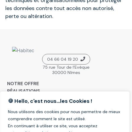
techniques et organisationnelles pour protéger
les données contre tout accès non autorisé,
perte ou altération.
04 66 04 19 20
75 rue Tour de l’Evêque
30000 Nîmes
NOTRE OFFRE
RÉALISATIONS
🍪 Hello, c'est nous...les Cookies !
ACHETER POUR HABITER
ACHETER POUR LOUER
Nous utilisons des cookies pour nous permettre de mieux
comprendre comment le site est utilisé.
VENDRE SON TERRAIN
En continuant à utiliser ce site, vous acceptez
CONTACT